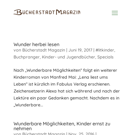
Wunder herbei lesen
von
Bücherstadt Magazin
|
Juni 19, 2017
|
#litkinder
,
Buchpranger
,
Kinder- und Jugendbücher
,
Specials
Nach „Wunderbare Möglichkeiten“ folgt ein weiterer
Kinderroman von Manfred Mai: „Lena liest ums
Leben“ ist kürzlich im Fabulus Verlag erschienen.
Zeichensetzerin Alexa hat sich während und nach der
Lektüre ein paar Gedanken gemacht. Nachdem es in
„Wunderbare...
Wunderbare Möglichkeiten, Kinder ernst zu
nehmen
von
Bücherstadt Magazin
|
Nov. 25, 2016
|