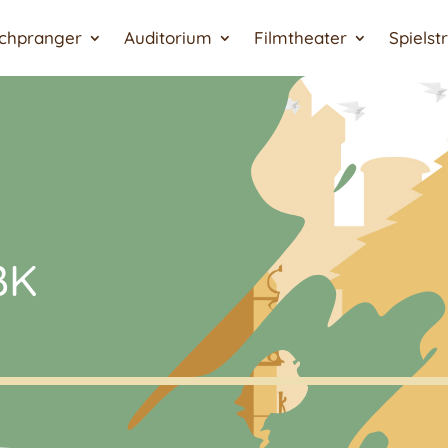
chpranger
Auditorium
Filmtheater
Spielst
BK