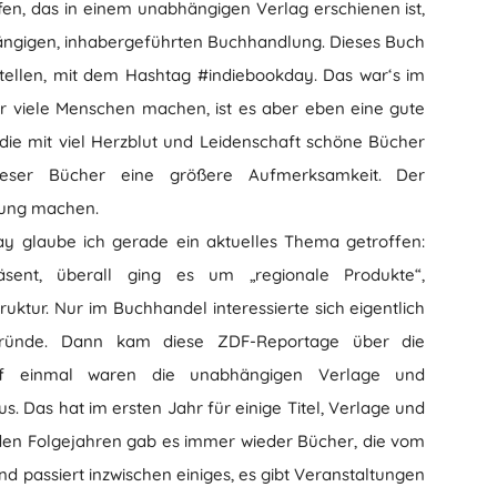
fen, das in einem unabhängigen Verlag erschienen ist,
hängigen, inhabergeführten Buchhandlung. Dieses Buch
stellen, mit dem Hashtag #indiebookday. Das war‘s im
 viele Menschen machen, ist es aber eben eine gute
e, die mit viel Herzblut und Leidenschaft schöne Bücher
ieser Bücher eine größere Aufmerksamkeit. Der
bung machen.
day glaube ich gerade ein aktuelles Thema getroffen:
ent, überall ging es um „regionale Produkte“,
ruktur. Nur im Buchhandel interessierte sich eigentlich
gründe. Dann kam diese ZDF-Reportage über die
auf einmal waren die unabhängigen Verlage und
 Das hat im ersten Jahr für einige Titel, Verlage und
 den Folgejahren gab es immer wieder Bücher, die vom
d passiert inzwischen einiges, es gibt Veranstaltungen