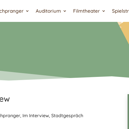
chpranger
Auditorium
Filmtheater
Spielst
iew
chpranger
,
Im Interview
,
Stadtgespräch