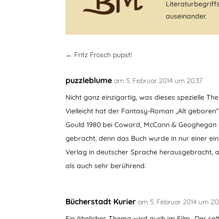
Literaturbegrif
auseinander.
←
Fritz Frosch pupst!
puzzleblume
am 5. Februar 2014 um 20:37
Nicht ganz einzigartig, was dieses spezielle The
Vielleicht hat der Fantasy-Roman „Alt geboren“ 
Gould 1980 bei Coward, McCann & Geoghegan ver
gebracht, denn das Buch wurde in nur einer ei
Verlag in deutscher Sprache herausgebracht, a
als auch sehr berührend.
Bücherstadt Kurier
am 5. Februar 2014 um 20
Ein ähnliches Thema wird auch im Film „Der se