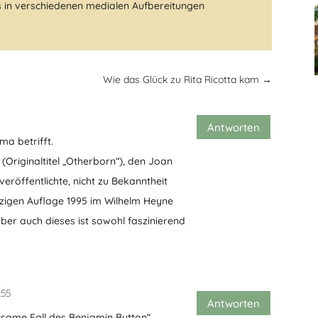
fs in verschiedenen medialen Aufbereitungen
Wie das Glück zu Rita Ricotta kam
→
Antworten
ma betrifft.
(Originaltitel „Otherborn“), den Joan
öffentlichte, nicht zu Bekanntheit
nzigen Auflage 1995 im Wilhelm Heyne
ber auch dieses ist sowohl faszinierend
:55
Antworten
ltsame Fall des Benjamin Button“