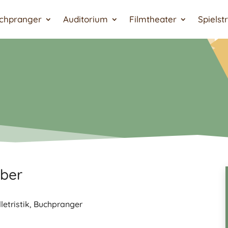
chpranger
Auditorium
Filmtheater
Spielst
mber
letristik
,
Buchpranger