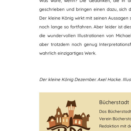
Was wäre, wenn? Die Gedanken, die in di
geschrieben und bringen einen dazu, sich 
Der kleine König wirkt mit seinen Aussagen 
noch lange so fortfahren. Aber leider ist di
die wundervollen Illustrationen von Micha
aber trotzdem noch genug Interpretationsf
wahrlich einzigartiges Werk.
Der kleine König Dezember. Axel Hacke. Illu
Bücherstadt
Das Bücherstad
Verein Büchersta
Redaktion mit de