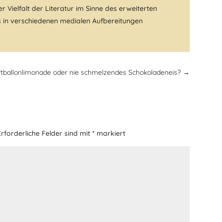
r Vielfalt der Literatur im Sinne des erweiterten
fs in verschiedenen medialen Aufbereitungen
ftballonlimonade oder nie schmelzendes Schokoladeneis?
→
Erforderliche Felder sind mit
*
markiert