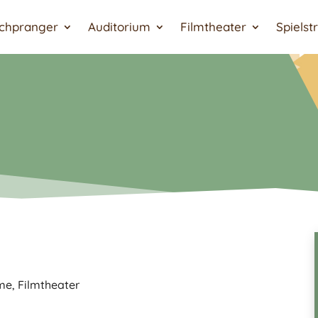
chpranger
Auditorium
Filmtheater
Spielst
lme
,
Filmtheater