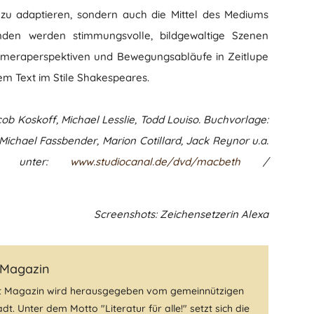
e zu adaptieren, sondern auch die Mittel des Mediums
nden werden stimmungsvolle, bildgewaltige Szenen
Kameraperspektiven und Bewegungsabläufe in Zeitlupe
hem Text im Stile Shakespeares.
ob Koskoff, Michael Lesslie, Todd Louiso. Buchvorlage:
Michael Fassbender, Marion Cotillard, Jack Reynor u.a.
nen unter:
www.studiocanal.de/dvd/macbeth
/
Screenshots: Zeichensetzerin Alexa
 Magazin
t Magazin wird herausgegeben vom gemeinnützigen
dt. Unter dem Motto "Literatur für alle!" setzt sich die