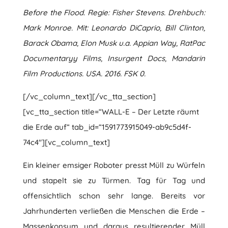
Before the Flood. Regie: Fisher Stevens. Drehbuch:
Mark Monroe. Mit: Leonardo DiCaprio, Bill Clinton,
Barack Obama, Elon Musk u.a. Appian Way, RatPac
Documentaryy Films, Insurgent Docs, Mandarin
Film Productions. USA. 2016. FSK 0.
[/vc_column_text][/vc_tta_section]
[vc_tta_section title=“WALL-E – Der Letzte räumt
die Erde auf“ tab_id=“1591773915049-ab9c5d4f-
74c4″][vc_column_text]
Ein kleiner emsiger Roboter presst Müll zu Würfeln
und stapelt sie zu Türmen. Tag für Tag und
offensichtlich schon sehr lange. Bereits vor
Jahrhunderten verließen die Menschen die Erde –
Massenkonsum und daraus resultierender Müll