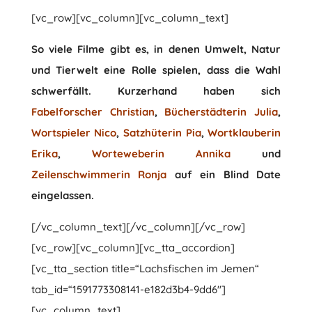
[vc_row][vc_column][vc_column_text]
So viele Filme gibt es, in denen Umwelt, Natur
und Tierwelt eine Rolle spielen, dass die Wahl
schwerfällt. Kurzerhand haben sich
Fabelforscher Christian
,
Bücherstädterin Julia
,
Wortspieler Nico
,
Satzhüterin Pia
,
Wortklauberin
Erika
,
Worteweberin Annika
und
Zeilenschwimmerin Ronja
auf ein Blind Date
eingelassen.
[/vc_column_text][/vc_column][/vc_row]
[vc_row][vc_column][vc_tta_accordion]
[vc_tta_section title=“Lachsfischen im Jemen“
tab_id=“1591773308141-e182d3b4-9dd6″]
[vc_column_text]