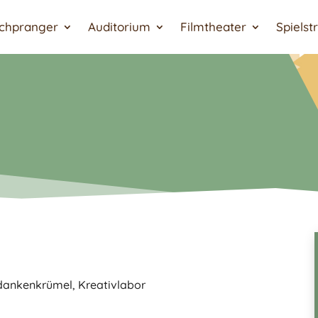
chpranger
Auditorium
Filmtheater
Spielst
dankenkrümel
,
Kreativlabor