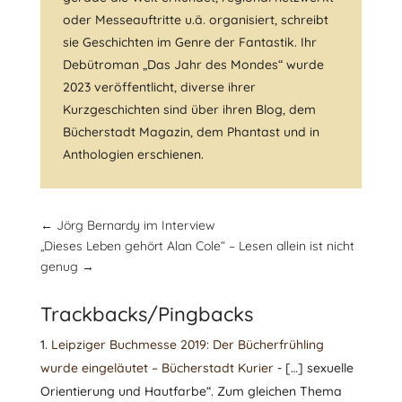
oder Messeauftritte u.ä. organisiert, schreibt
sie Geschichten im Genre der Fantastik. Ihr
Debütroman „Das Jahr des Mondes“ wurde
2023 veröffentlicht, diverse ihrer
Kurzgeschichten sind über ihren Blog, dem
Bücherstadt Magazin, dem Phantast und in
Anthologien erschienen.
←
Jörg Bernardy im Interview
„Dieses Leben gehört Alan Cole“ – Lesen allein ist nicht
genug
→
Trackbacks/Pingbacks
Leipziger Buchmesse 2019: Der Bücherfrühling
wurde eingeläutet – Bücherstadt Kurier
- […] sexu­elle
Ori­en­tie­rung und Haut­farbe“. Zum glei­chen Thema